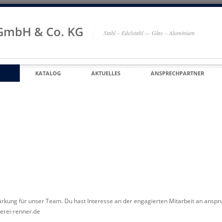
 GmbH & Co. KG
Stahl – Edelstahl — Glas – Aluminium
EN
KATALOG
AKTUELLES
ANSPRECHPARTNER
ärkung für unser Team. Du hast Interesse an der engagierten Mitarbeit an anspr
serei-renner.de